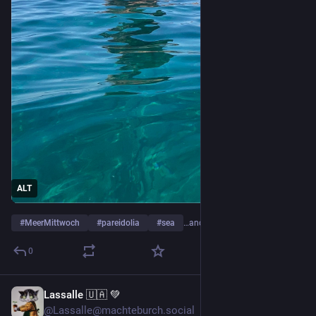
ALT
#
MeerMittwoch
#
pareidolia
#
sea
…and 1 more
0
Lassalle 🇺🇦 💚
18h
@Lassalle@machteburch.social