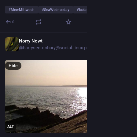
#
MeerMittwoch
#
SeaWednesday
#
Iceland
…and 3 more
0
Norry Nowt
16h
@harrysentonbury@social.linux.pizza
Hide
ALT