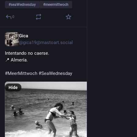
#
seaWednesday
#
meermittwoch
0
Gica
17h
@gica19@mastoart.social
Intentando no caerse.
📍 Almería.
#
MeerMittwoch
#
SeaWednesday
Hide