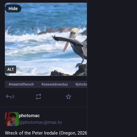
Hide
ALT
#
meermittwoch
#
seawednesday
#
photography
…and 1 more
0
photomac
15h
@photomac@mas.to
Wreck of the Peter Iredale (Oregon, 2026)