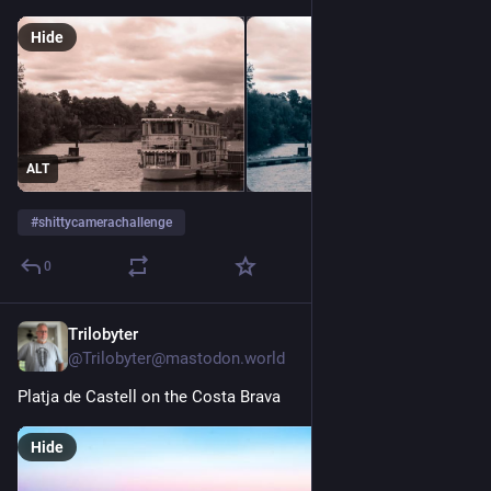
Hide
ALT
#
shittycamerachallenge
0
Trilobyter
15h
@Trilobyter@mastodon.world
Platja de Castell on the Costa Brava
Hide