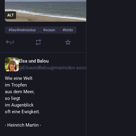
ALT
#
SeaWednesday
#
ocean
#
birds
0
Elsa und Balou
15h
@ElsaundBalou@mastodon.social
Wie eine Welt 
im Tropfen 
aus dem Meer,
so liegt 
im Augenblick
oft eine Ewigkeit. 
- Heinrich Martin - 