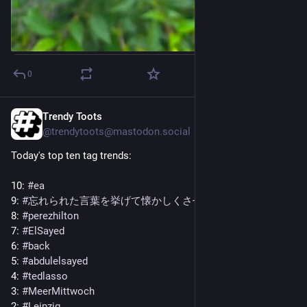
0
Trendy Toots
7h
@trendytoots@mastodon.social
Today's top ten tag trends:
10: 
#
ea
9: 
#
忘れられた言葉を挙げて懐かしくさせた人が優勝
8: 
#
perezhilton
7: 
#
ElSayed
6: 
#
back
5: 
#
abdulelsayed
4: 
#
tedlasso
3: 
#
MeerMittwoch
2: 
#
Leipzig