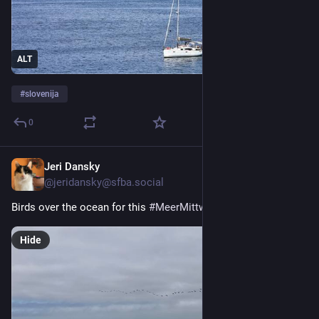
ALT
#
slovenija
0
Jeri Dansky
13h
@jeridansky@sfba.social
Birds over the ocean for this 
#
MeerMittwoch
!
Hide