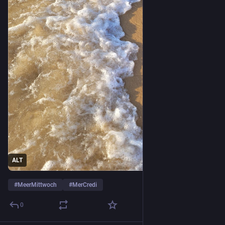
ALT
#
MeerMittwoch
#
MerCredi
0