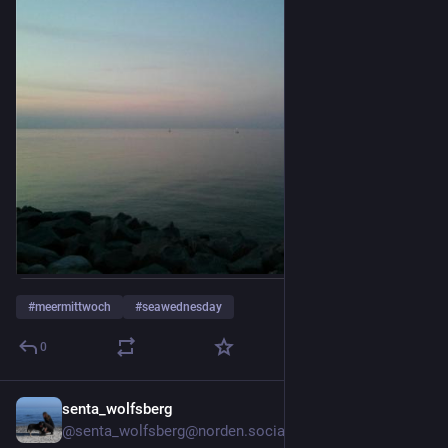
#
meermittwoch
#
seawednesday
0
senta_wolfsberg
16h
@senta_wolfsberg@norden.social