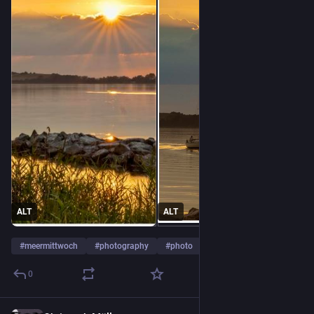
ALT
ALT
#
meermittwoch
#
photography
#
photo
…and 2 more
0