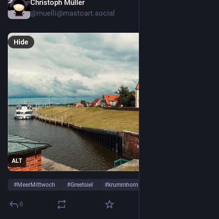
Christoph Müller
12h
*
@muelli@mastoart.social
Hide
ALT
#
MeerMittwoch
#
Greetsiel
#
krummhorn
…and 5 more
0