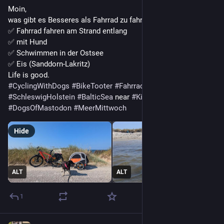
Moin, 
was gibt es Besseres als Fahrrad zu fahren ? 
✅ Fahrrad fahren am Strand entlang
✅ mit Hund
✅ Schwimmen in der Ostsee
✅ Eis (Sanddorn-Lakritz) 
Life is good. 
#
CyclingWithDogs
#
BikeTooter
#
Fahrrad
#
mdRddG
#
SchleswigHolstein
#
BalticSea
 near 
#
Kiel
#
DogsOfMastodon
#
MeerMittwoch
Hide
ALT
ALT
1