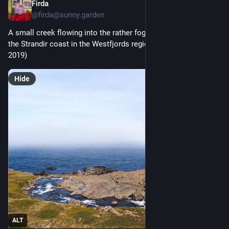
Firda
16h
@firda@sunny.garden
A small creek flowing into the rather foggy Reykjarfjörður on 
the Strandir coast in the Westfjords region of Iceland. (June 
2019)
Hide
ALT