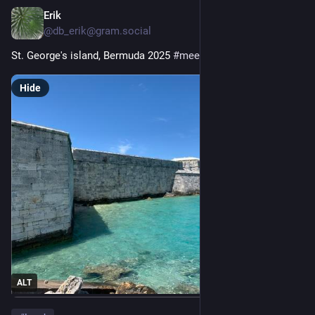
Erik
10h
@db_erik@gram.social
St. George's island, Bermuda 2025
#meermittwoch
#travel
Hide
ALT