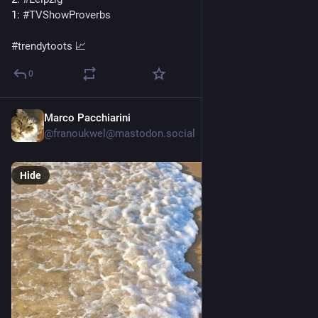
1: 
#
TVShowProverbs
#
trendytoots
 📈
0
Marco Pacchiarini
10h
*
@franoukwel@mastodon.social
Hide