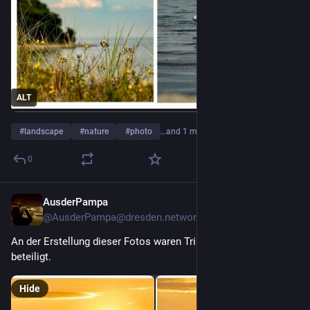
ALT
#
landscape
#
nature
#
photo
…and 1 more
0
AusderPampa
12h
@AusderPampa@dresden.network
An der Erstellung dieser Fotos waren Trillionen von Mücken 
beteiligt. 
Hide