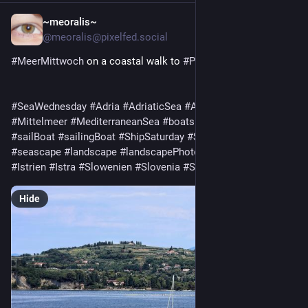
~meoralis~
13h
@meoralis@pixelfed.social
#MeerMittwoch
on a coastal walk to
#Piran
#SeaWednesday
#Adria
#AdriaticSea
#AdriatischesMeer
#Mittelmeer
#MediterraneanSea
#boats
#Boote
#Segelboot
#sailBoat
#sailingBoat
#ShipSaturday
#SchiffSamstag
#seascape
#landscape
#landscapePhotography
#Istria
#Istrien
#Istra
#Slowenien
#Slovenia
#Slovenija
Hide