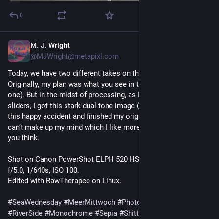
0
M. J. Wright
15h
@MJWright@metapixl.com
Today, we have two different takes on the same image.
Originally, my plan was what you see in the first image (slide
one). But in the midst of processing, as I was sliding the
sliders, I got this stark dual-tone image (slide two). I exported
this happy accident and finished my original vision. But I still
can’t make up my mind which I like more. Let me know what
you think.
Shot on Canon PowerShot ELPH 520 HS + n/a at 14.62mm,
f/5.0, 1/640s, ISO 100.
Edited with RawTherapee on Linux.
#SeaWednesday
#MeerMittwoch
#Photography
#Landscape
#RiverSide
#Monochrome
#Sepia
#ShittyCameraChallenge