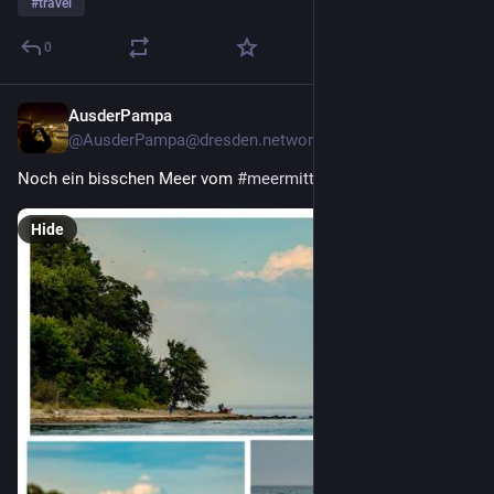
#
travel
0
AusderPampa
11h
@AusderPampa@dresden.network
Noch ein bisschen Meer vom 
#
meermittwoch
Hide