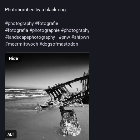
Photobombed by a black dog. 
#
photography
#
fotografie
#
fotografia
#
photographie
#
photography
#
landscapephotography
#
pnw
#
shipwreck
#
sea
#
beach
#
meermittwoch
#
dogsofmastodon
Hide
ALT