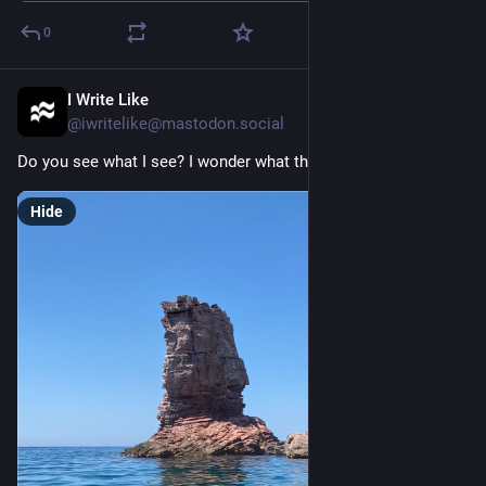
0
I Write Like
18h
@iwritelike@mastodon.social
Do you see what I see? I wonder what this rock is watching.
Hide