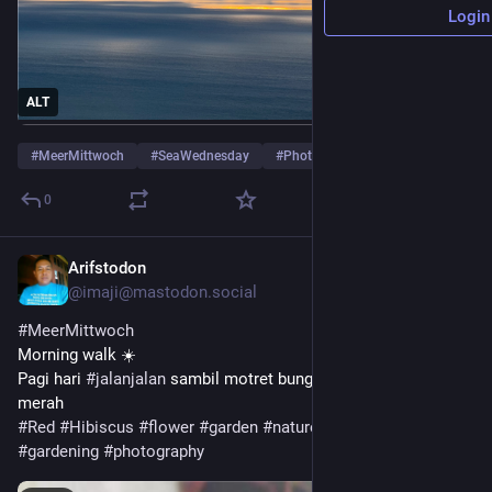
Login
ALT
#
MeerMittwoch
#
SeaWednesday
#
Photography
0
Arifstodon
4h
@imaji@mastodon.social
#
MeerMittwoch
Morning walk ☀️
Pagi hari 
#
jalanjalan
 sambil motret bunga kembang sepatu 
merah
#
Red
#
Hibiscus
#
flower
#
garden
#
natureinspired
#
gardening
#
photography