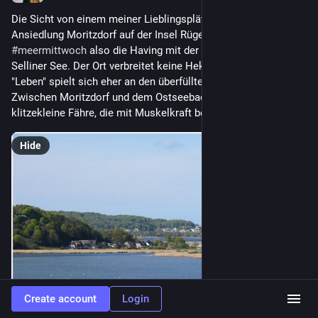
Die Sicht von einem meiner Lieblingsplätze auf die kleine 
Ansiedlung Moritzdorf auf der Insel Rügen. Zum 
#
meermittwoch
 also die Having mit der Durchfahrt zum 
Selliner See. Der Ort verbreitet keine Hektik, Ruhe pur, das 
"Leben" spielt sich eher an den überfüllten Stränden ab. 
Zwischen Moritzdorf und dem Ostseebad Baabe verkehrt eine 
klitzekleine Fähre, die mit Muskelkraft bewegt wird.
Hide
Create account
Login