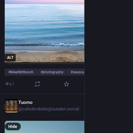
ALT
#
MeerMittwoch
#
photography
#
seascape
…and 7 more
1
Tuomo
16h
@cafederdiebe@sueden.social
Hide