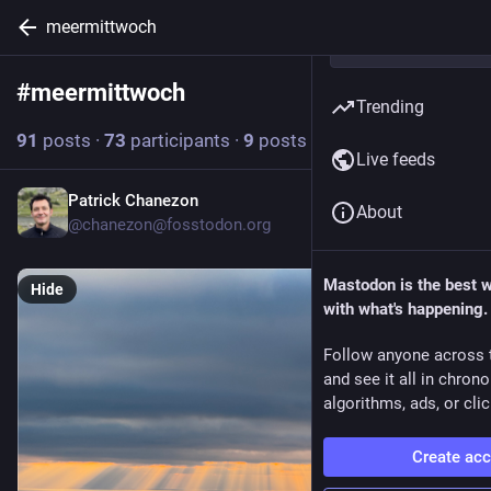
meermittwoch
#
meermittwoch
Follow hashtag
Trending
91
posts
·
73
participants
·
9
posts today
Live feeds
Patrick Chanezon
4h
About
@chanezon@fosstodon.org
Mastodon is the best 
Hide
with what's happening.
Follow anyone across 
and see it all in chron
algorithms, ads, or clic
Create ac