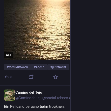
ALT
#
MeerMittwoch
#
Abend
#
guteNacht
…and 3 more
0
Camino del Teju
15h
@Caminodelteju@social.tchncs.de
Ein Pelicano peruano beim trocknen.