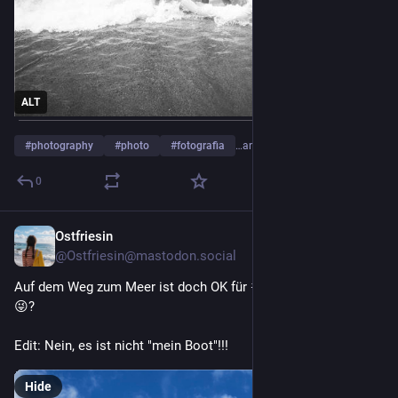
ALT
#
photography
#
photo
#
fotografia
…and 9 more
0
Ostfriesin
17h
*
@Ostfriesin@mastodon.social
Auf dem Weg zum Meer ist doch OK für 
#
MeerMittwoch
, oder 
😜?
Edit: Nein, es ist nicht "mein Boot"!!!
Hide